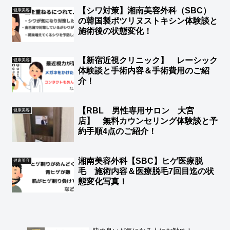
【シワ対策】湘南美容外科（SBC）
健康美容
の韓国製ポツリヌストキシン体験談と
施術後の状態変化！
【新宿近視クリニック】 レーシック
健康美容
体験談と手術内容＆手術費用のご紹
介！
【RBL 男性専用サロン 大宮
健康美容
店】 無料カウンセリング体験談と予
約手順4点のご紹介！
湘南美容外科【SBC】ヒゲ医療脱
健康美容
毛 施術内容＆医療脱毛7回目迄の状
態変化写真！