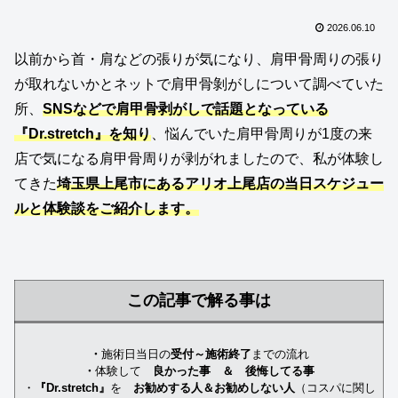
2026.06.10
以前から首・肩などの張りが気になり、肩甲骨周りの張り
が取れないかとネットで肩甲骨剝がしについて調べていた
所、
SNSなどで肩甲骨剥がしで話題となっている
『Dr.stretch』を知り
、悩んでいた肩甲骨周りが1度の来
店で気になる肩甲骨周りが剥がれましたので、私が体験し
てきた
埼玉県上尾市にあるアリオ上尾店の当日スケジュー
ルと体験談をご紹介します。
この記事で解る事は
・
施術日当日の
受付～施術終了
までの流れ
・
体験して
良かった事 ＆
後悔してる事
・
『Dr.stretch』
を
お勧めする人＆お勧めしない人
（コスパに関し