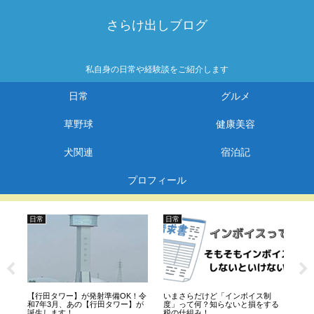
さらけ出しブログ
私自身の日常や経験談をご紹介します
日常
グルメ
草野球
健康美容
犬関連
宿泊記
プロフィール
日常
日常
日
商
【行田タワー】が発射準備OK！令
いまさらだけど「インボイス制
【
)
和7年3月、あの【行田タワー】が
度」って何？知らないと損をする
壁
誕生します！
税の仕組み！
点