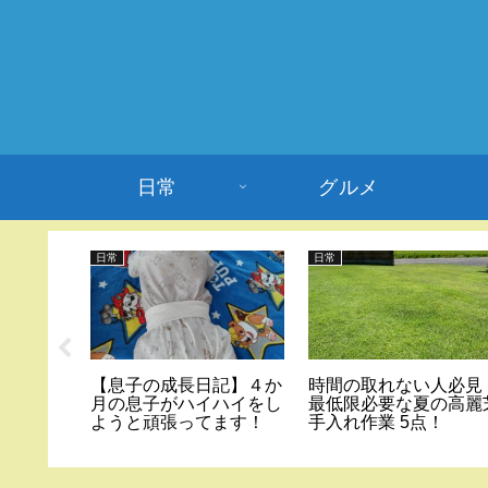
日常
グルメ
日常
日常
販の商品
【息子の成長日記】４か
時間の取れない人必見
ドライト
月の息子がハイハイをし
最低限必要な夏の高麗
3点！
ようと頑張ってます！
手入れ作業 5点！