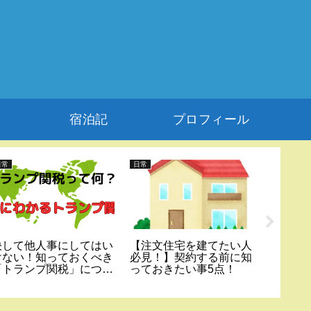
宿泊記
プロフィール
日常
日常
健康美容
決して他人事にしてはい
【注文住宅を建てたい人
無人セ
けない！知っておくべき
必見！】契約する前に知
【ONE
「トランプ関税」につい
っておきたい事5点！
身脱毛
て
＆施術