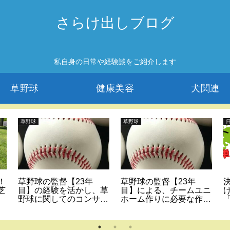
さらけ出しブログ
私自身の日常や経験談をご紹介します
草野球
健康美容
犬関連
草野球
草野球
！
草野球の監督【23年
草野球の監督【23年
芝
目】の経験を活かし、草
目】による、チームユニ
野球に関してのコンサル
ホーム作りに必要な作業
ティングを始めます！
7点！