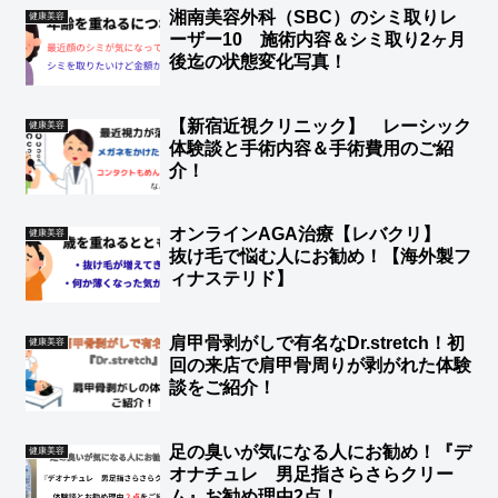
湘南美容外科（SBC）のシミ取りレ
健康美容
ーザー10 施術内容＆シミ取り2ヶ月
後迄の状態変化写真！
【新宿近視クリニック】 レーシック
健康美容
体験談と手術内容＆手術費用のご紹
介！
オンラインAGA治療【レバクリ】
健康美容
抜け毛で悩む人にお勧め！【海外製フ
ィナステリド】
肩甲骨剥がしで有名なDr.stretch！初
健康美容
回の来店で肩甲骨周りが剥がれた体験
談をご紹介！
足の臭いが気になる人にお勧め！『デ
健康美容
オナチュレ 男足指さらさらクリー
ム』お勧め理由2点！