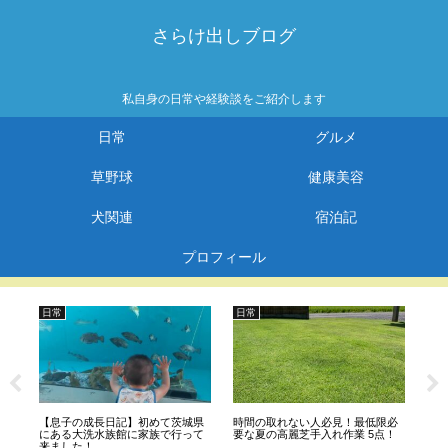
さらけ出しブログ
私自身の日常や経験談をご紹介します
日常
グルメ
草野球
健康美容
犬関連
宿泊記
プロフィール
日常
日常
日
！
【息子の成長日記】初めて茨城県
時間の取れない人必見！最低限必
【息
」
にある大洗水族館に家族で行って
要な夏の高麗芝手入れ作業 5点！
子
来ました！
ドに