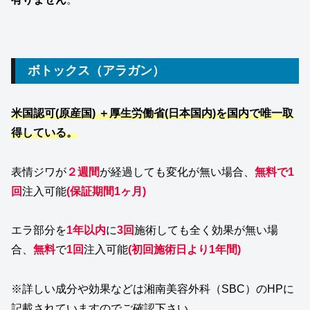
ボトックス（アラガン）
米国認可(原産国) ＋厚生労働省(日本国内)を国内で唯一取
得している。
表情ジワが
２週間
が経過しても変化が無い場合、
無料で1
回
注入可能
(保証期間1ヶ月)
エラ部分を
1年以内
に
3回
施術しても全く効果が無い場
合、
無料
で
1回
注入可能
(初回施術日より1年間)
※詳しい成分や効果などは湘南美容外科（SBC）のHPに
記載されていますのでご確認下さい。