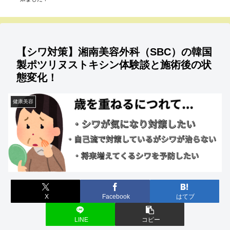
【シワ対策】湘南美容外科（SBC）の韓国
製ポツリヌストキシン体験談と施術後の状
態変化！
健康美容
X
Facebook
はてブ
LINE
コピー