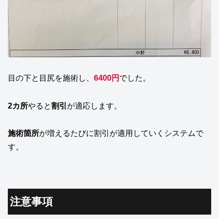
目の下と目尻を施術し、
6400円
でした。
2カ所
やると
割引
が適応します。
施術箇所
が増えるたびに割引が適用していくシステムで
す。
注意事項